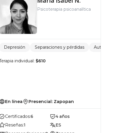
María Isabel N.
Psicoterapia psicoanalítica
s
omportamiento alimentario
Depresión
Separaciones y pérdidas
Codependencia
Autoestima
Co
Terapia individual:
$610
En línea
Presencial: Zapopan
Certificados:
6
4 años
Reseñas:
1
ES