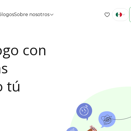
cólogos
Sobre nosotros
logo con
as
 tú