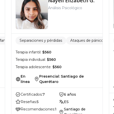
Nayeli Elizabeth G.
Análisis Psicológico
fantil
Psicología del adolescente
Separaciones y pérdidas
Ataques de pánico
Separaciones y pérdida
C
Terapia infantil:
$560
Terapia individual:
$560
Terapia adolescente:
$560
En
Presencial: Santiago de
línea
Querétaro
Certificados:
7
6 años
Reseñas:
5
ES
Recomendaciones:
1
Santiago de