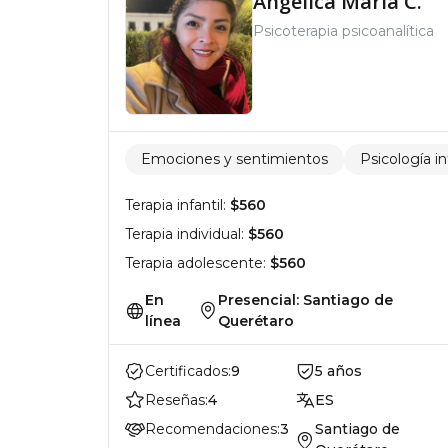
Angélica María C.
Psicoterapia psicoanalítica
Emociones y sentimientos
Psicología in
Terapia infantil:
$560
Terapia individual:
$560
Terapia adolescente:
$560
En
Presencial: Santiago de
línea
Querétaro
Certificados:
9
5 años
Reseñas:
4
ES
Recomendaciones:
3
Santiago de