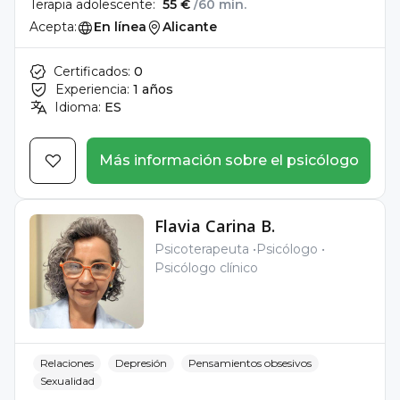
Terapia adolescente:
55 €
/60 min.
Acepta:
En línea
Alicante
Certificados:
0
Experiencia:
1 años
Idioma:
ES
Más información sobre el psicólogo
Flavia Carina B.
Psicoterapeuta
Psicólogo
Psicólogo clínico
Relaciones
Depresión
Pensamientos obsesivos
Sexualidad