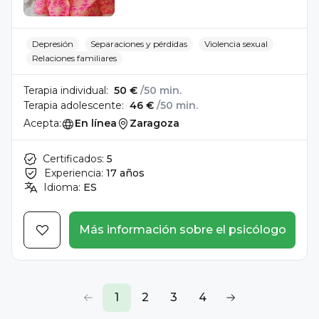
Depresión
Separaciones y pérdidas
Violencia sexual
Relaciones familiares
Terapia individual:
50 €
/50 min.
Terapia adolescente:
46 €
/50 min.
Acepta:
En línea
Zaragoza
Certificados:
5
Experiencia:
17 años
Idioma:
ES
Más información sobre el psicólogo
1
2
3
4