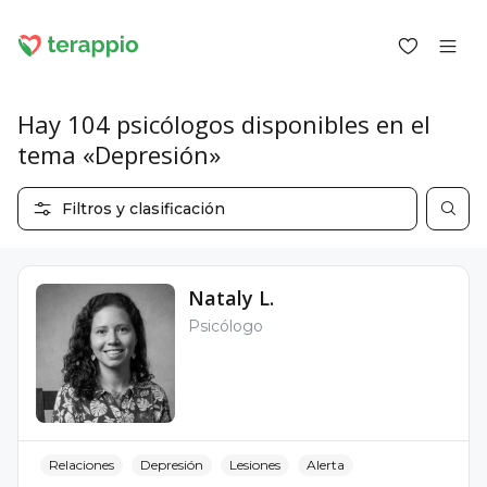
Hay 104 psicólogos disponibles en el
tema «Depresión»
Iniciar sesión como cliente
Filtros y clasificación
Iniciar sesión como psicólogo
Servicios
Blog
Nataly L.
Foro
Psicólogo
Para los psicólogos
Sobre terappio
Preguntas y respuestas
Relaciones
Depresión
Lesiones
Alerta
office@terappio.com