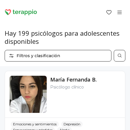
Hay 199 psicólogos para adolescentes
disponibles
Iniciar sesión como cliente
Filtros y clasificación
Iniciar sesión como psicólogo
Servicios
Blog
María Fernanda B.
Foro
Psicólogo clínico
Para los psicólogos
Sobre terappio
Preguntas y respuestas
Emociones y sentimientos
Depresión
office@terappio.com
Separaciones y pérdidas
Alerta