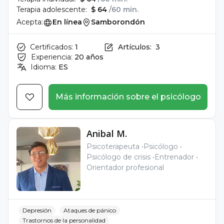
Terapia adolescente:
$ 64
/60 min.
Acepta:
En línea
Samborondón
Certificados:
1
Artículos:
3
Experiencia:
20 años
Idioma:
ES
Más información sobre el psicólogo
Anibal M.
Psicoterapeuta
Psicólogo
Psicólogo de crisis
Entrenador
Orientador profesional
Depresión
Ataques de pánico
Trastornos de la personalidad