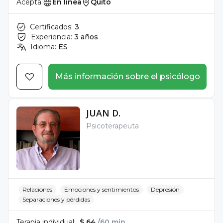
Acepta:
En línea
Quito
Certificados:
3
Experiencia:
3 años
Idioma:
ES
Más información sobre el psicólogo
JUAN D.
Psicoterapeuta
Relaciones
Emociones y sentimientos
Depresión
Separaciones y pérdidas
Terapia individual:
$ 64
/60 min.