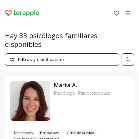
Hay 83 psicólogos familiares
disponibles
Iniciar sesión como cliente
Filtros y clasificación
Iniciar sesión como psicólogo
Servicios
Blog
Marta A.
Foro
Psicólogo
Psicoterapeuta
Para los psicólogos
Sobre terappio
Preguntas y respuestas
Relaciones
Embarazo
Crisis de la edad
office@terappio.com
Emigración y adaptación