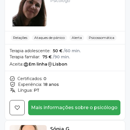
Psicólogo
Relações
Ataques de pânico
Alerta
Psicossomática
Terapia adolescente:
50 €
/60 min.
Terapia familiar:
75 €
/90 min.
Aceita:
Em linha
Lisbon
Certificados:
0
Experiência:
18 anos
Língua:
PT
Mais informações sobre o psicólogo
Sónia G.