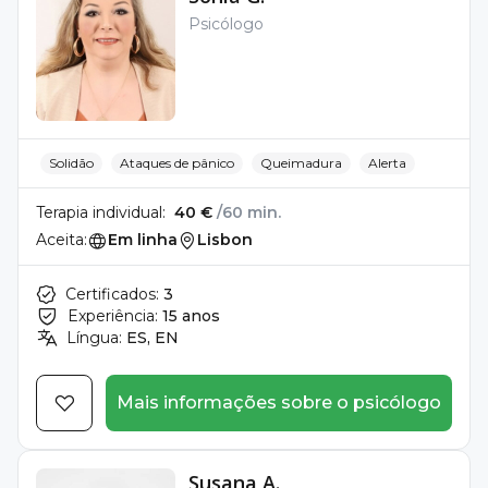
Psicólogo
Solidão
Ataques de pânico
Queimadura
Alerta
Terapia individual:
40 €
/60 min.
Aceita:
Em linha
Lisbon
Certificados:
3
Experiência:
15 anos
Língua:
ES, EN
Mais informações sobre o psicólogo
Susana A.