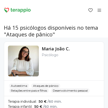
Há 15 psicólogos disponíveis no tema
"Ataques de pânico"
Entrar como cliente
Maria João C.
Entrar como psicólogo
Psicólogo
Serviços
Blogue
Fórum
Para psicólogos
Sobre o terappio
Perguntas e respostas
Autoestima
Ataques de pânico
Relações entre pais e filhos
Desenvolvimento pessoal
Terapia individual:
50 €
/60 min.
Terapia infantil:
50 €
/60 min.
office@terappio.com