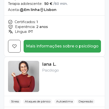
Terapia adolescente:
50 €
/60 min.
Aceita:
Em linha
Lisbon
Certificados:
1
Experiência:
2 anos
Língua:
PT
Mais informações sobre o psicólogo
Iana L.
Psicólogo
Stress
Ataques de pânico
Autoestima
Depressão