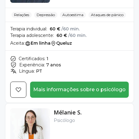
Relações
Depressão
Autoestima
Ataques de pânico
Terapia individual:
60 €
/60 min.
Terapia adolescente:
60 €
/60 min.
Aceita:
Em linha
Queluz
Certificados:
1
Experiência:
7 anos
Língua:
PT
Mais informações sobre o psicólogo
Mélanie S.
Psicólogo