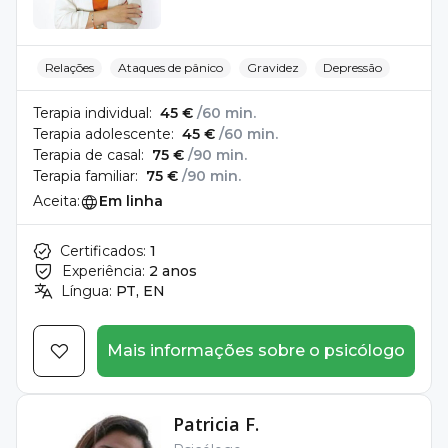
Relações
Ataques de pânico
Gravidez
Depressão
Terapia individual:
45 €
/60 min.
Terapia adolescente:
45 €
/60 min.
Terapia de casal:
75 €
/90 min.
Terapia familiar:
75 €
/90 min.
Aceita:
Em linha
Certificados:
1
Experiência:
2 anos
Língua:
PT, EN
Mais informações sobre o psicólogo
Patricia F.