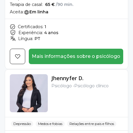
Terapia de casal:
65 €
/90 min.
Aceita:
Em linha
Certificados:
1
Experiência:
4 anos
Língua:
PT
Mais informações sobre o psicólogo
Jhennyfer D.
Psicólogo
Psicólogo clínico
Depressão
Medos e fobias
Relações entre pais e filhos