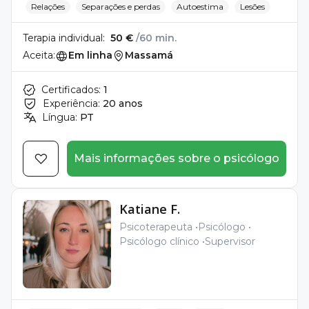
Relações
Separações e perdas
Autoestima
Lesões
Terapia individual:
50 €
/60 min.
Aceita:
Em linha
Massamá
Certificados:
1
Experiência:
20 anos
Língua:
PT
Mais informações sobre o psicólogo
Katiane F.
Psicoterapeuta
Psicólogo
Psicólogo clínico
Supervisor