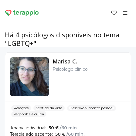
Há 4 psicólogos disponíveis no tema
"LGBTQ+"
Entrar como cliente
Marisa C.
Entrar como psicólogo
Psicólogo clínico
Serviços
Blogue
Fórum
Para psicólogos
Sobre o terappio
Perguntas e respostas
Relações
Sentido da vida
Desenvolvimento pessoal
Vergonha e culpa
Terapia individual:
50 €
/60 min.
Terapia adolescente:
50 €
/60 min.
office@terappio.com