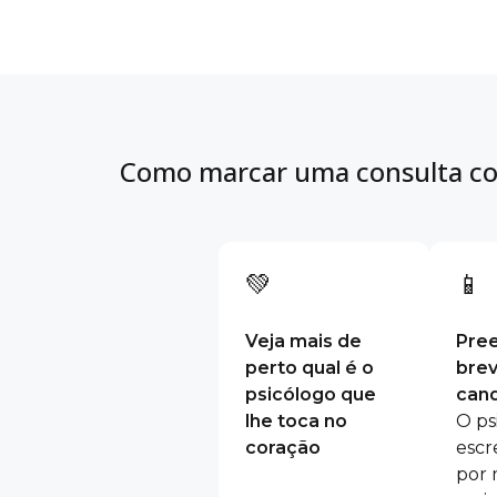
Como marcar uma consulta co
💚
📱
Veja mais de
Pre
perto qual é o
bre
psicólogo que
cand
lhe toca no
O ps
coração
escr
por 