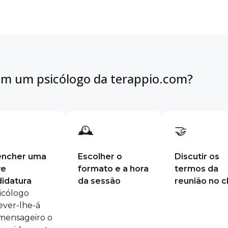
m um psicólogo da terappio.com?
🕰
🤝
encher uma
Escolher o
Discutir os
ve
formato e a hora
termos da
idatura
da sessão
reunião no c
icólogo
ever-lhe-á
mensageiro o