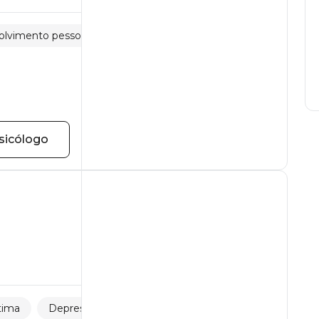
lvimento pessoal
Vergonha e culpa
sicólogo
tima
Depressão