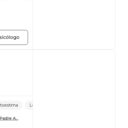
sicólogo
toestima
Lesões
adre A...