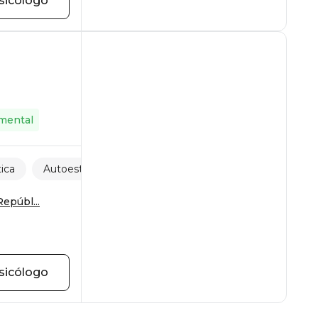
sicólogo
mental
ica
Autoestima
epúbl...
sicólogo