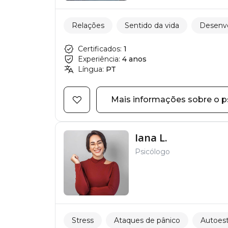
Relações
Sentido da vida
Desenvo
Certificados:
1
Experiência:
4 anos
Língua:
PT
Mais informações sobre o p
Iana L.
Psicólogo
Stress
Ataques de pânico
Autoes