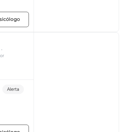
sicólogo
or
Alerta