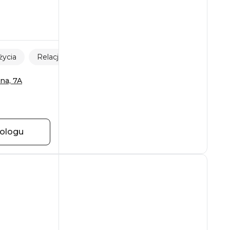
życia
Relacje dziecko-rodzic
na, 7A
hologu