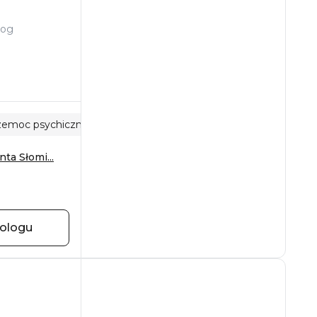
log
zemoc psychiczna
Zaburzenia osobowości
a Słomi...
hologu