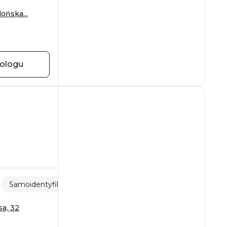
ońska...
hologu
Samoidentyfikacja
Samotność
sa, 32