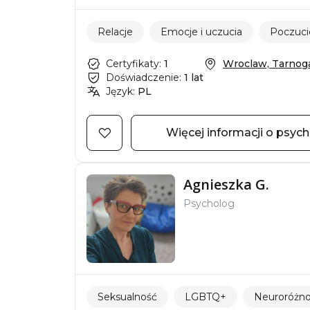
Relacje
Emocje i uczucia
Poczuci
Certyfikaty:
1
Wroclaw, Tarnogaj
Doświadczenie:
1 lat
Język:
PL
Więcej informacji o psyc
Agnieszka G.
Psycholog
Seksualność
LGBTQ+
Neuroróżn