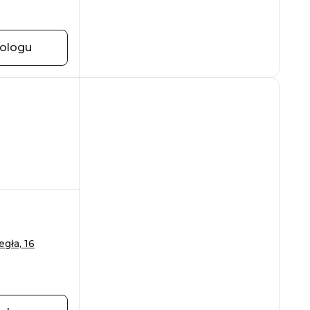
hologu
gła, 16