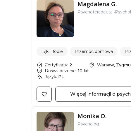
Magdalena G.
Psychoterapeuta
Psycho
Lęki i fobie
Przemoc domowa
Pr
Certyfikaty:
2
Warsaw, Zygmunt
Doświadczenie:
10 lat
Język:
PL
Więcej informacji o psyc
Monika O.
Psycholog