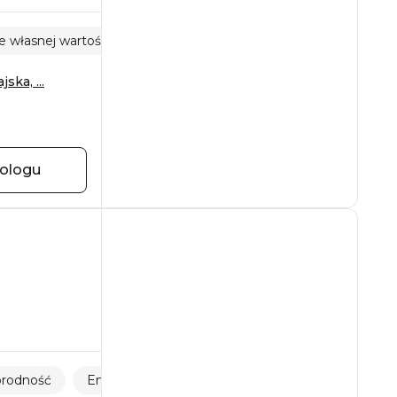
e własnej wartości
Lęki i fobie
ska, ...
hologu
orodność
Emocje i uczucia