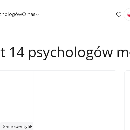
ychologów
O nas
st 14 psychologów 
Samoidentyfikacja
Przemoc seksualna