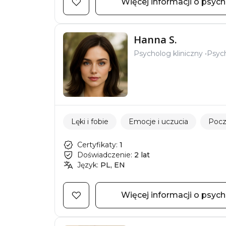
Więcej informacji o psyc
Hanna S.
Psycholog kliniczny
Psyc
Lęki i fobie
Emocje i uczucia
Pocz
Certyfikaty:
1
Doświadczenie:
2 lat
Język:
PL, EN
Więcej informacji o psyc