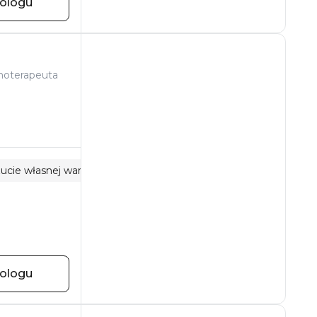
hologu
hoterapeuta
ucie własnej wartości
Zaburzenia osobowości
hologu