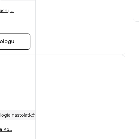
ni, ...
hologu
logia nastolatków
Obrażenia
 Ko...