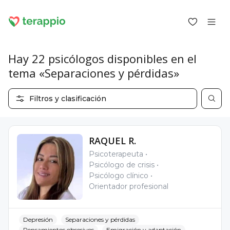
Hay 22 psicólogos disponibles en el
tema «Separaciones y pérdidas»
Iniciar sesión como cliente
Filtros y clasificación
Iniciar sesión como psicólogo
Servicios
Blog
RAQUEL R.
Foro
Psicoterapeuta
Para los psicólogos
Psicólogo de crisis
Sobre terappio
Psicólogo clínico
Preguntas y respuestas
Orientador profesional
Depresión
Separaciones y pérdidas
office@terappio.com
Pensamientos obsesivos
Emigración y adaptación