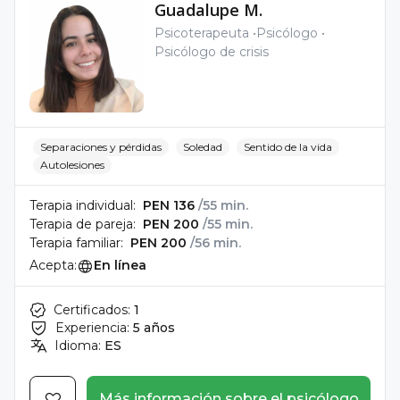
Guadalupe M.
Psicoterapeuta
Psicólogo
Psicólogo de crisis
Separaciones y pérdidas
Soledad
Sentido de la vida
Autolesiones
Terapia individual:
PEN 136
/55 min.
Terapia de pareja:
PEN 200
/55 min.
Terapia familiar:
PEN 200
/56 min.
Acepta:
En línea
Certificados:
1
Experiencia:
5 años
Idioma:
ES
Más información sobre el psicólogo