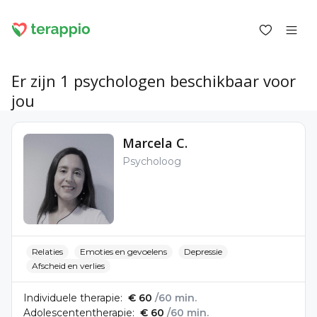
Er zijn 1 psychologen beschikbaar voor
jou
Inloggen als klant
Marcela C.
Inloggen als psycholoog
Psycholoog
Diensten
Blog
Forum
Voor psychologen
Over terappio
Vragen en antwoorden
Relaties
Emoties en gevoelens
Depressie
Afscheid en verlies
Individuele therapie:
€ 60
/60 min.
Adolescententherapie:
€ 60
/60 min.
office@terappio.com