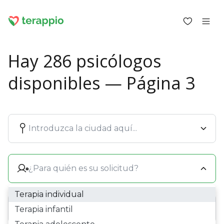
Hay 286 psicólogos
disponibles — Página 3
Iniciar sesión como cliente
Iniciar sesión como psicólogo
Servicios
Blog
Foro
Para los psicólogos
Sobre terappio
Preguntas y respuestas
Terapia individual
Terapia infantil
office@terappio.com