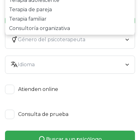
Terapia adolescente
Terapia de pareja
Precio:
0 USD - 187 USD
Terapia familiar
Consultoría organizativa
Atienden online
Consulta de prueba
Buscar a un psicólogo