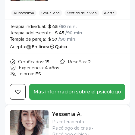
Autoestima
Sexualidad
Sentido de la vida
Alerta
Terapia individual:
$ 45
/60 min.
Terapia adolescente:
$ 45
/90 min.
Terapia de pareja:
$ 57
/90 min.
Acepta:
En línea
Quito
Certificados:
15
Reseñas:
2
Experiencia:
4 años
Idioma:
ES
Más información sobre el psicólogo
Yessenia A.
Psicoterapeuta
Psicólogo de crisis
Psicólogo clínico