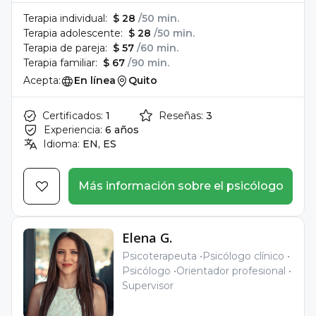
Terapia individual:
$ 28
/50 min.
Terapia adolescente:
$ 28
/50 min.
Terapia de pareja:
$ 57
/60 min.
Terapia familiar:
$ 67
/90 min.
Acepta:
En línea
Quito
Certificados:
1
Reseñas:
3
Experiencia:
6 años
Idioma:
EN, ES
Más información sobre el psicólogo
Elena G.
Psicoterapeuta
Psicólogo clínico
Psicólogo
Orientador profesional
Supervisor