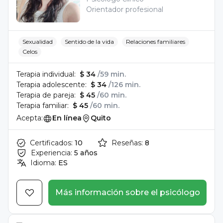
Orientador profesional
Sexualidad
Sentido de la vida
Relaciones familiares
Celos
Terapia individual:
$ 34
/59 min.
Terapia adolescente:
$ 34
/126 min.
Terapia de pareja:
$ 45
/60 min.
Terapia familiar:
$ 45
/60 min.
Acepta:
En línea
Quito
Certificados:
10
Reseñas:
8
Experiencia:
5 años
Idioma:
ES
Más información sobre el psicólogo