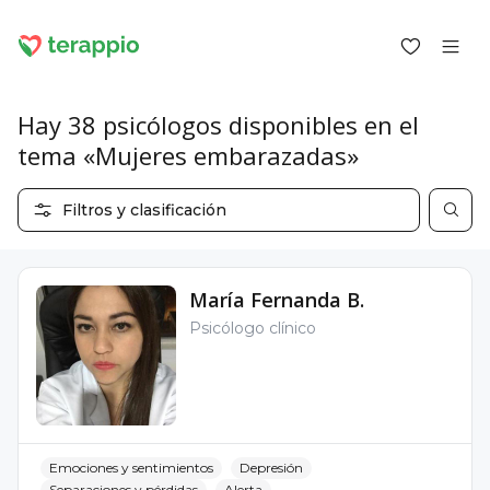
Hay 38 psicólogos disponibles en el
tema «Mujeres embarazadas»
Iniciar sesión como cliente
Filtros y clasificación
Iniciar sesión como psicólogo
Servicios
Blog
María Fernanda B.
Foro
Psicólogo clínico
Para los psicólogos
Sobre terappio
Preguntas y respuestas
Emociones y sentimientos
Depresión
office@terappio.com
Separaciones y pérdidas
Alerta