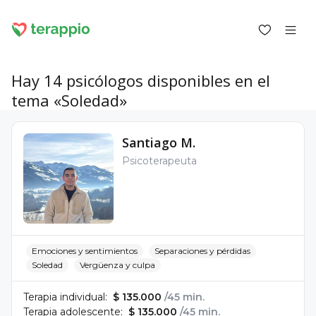
Hay 14 psicólogos disponibles en el
tema «Soledad»
Iniciar sesión como cliente
Santiago M.
Iniciar sesión como psicólogo
Psicoterapeuta
Servicios
Blog
Foro
Para los psicólogos
Sobre terappio
Preguntas y respuestas
Emociones y sentimientos
Separaciones y pérdidas
Soledad
Vergüenza y culpa
Terapia individual:
$ 135.000
/45 min.
Terapia adolescente:
$ 135.000
/45 min.
office@terappio.com