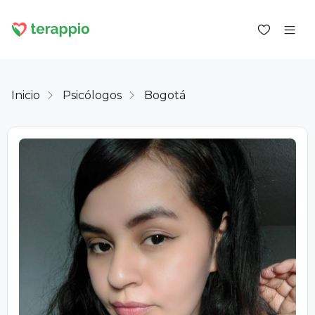
Inicio
Psicólogos
Bogotá
Iniciar sesión como cliente
Iniciar sesión como psicólogo
Servicios
Blog
Foro
Para los psicólogos
Sobre terappio
Preguntas y respuestas
office@terappio.com