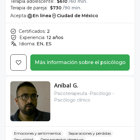
Terapia adolescente:
$610
/60 min.
Terapia de pareja:
$730
/90 min.
Acepta:
En línea
Ciudad de México
Certificados:
2
Experiencia:
12 años
Idioma:
EN, ES
Más información sobre el psicólogo
Aníbal G.
Psicoterapeuta
Psicólogo
Psicólogo clínico
Emociones y sentimientos
Separaciones y pérdidas
Sexualidad
Pensamientos obsesivos