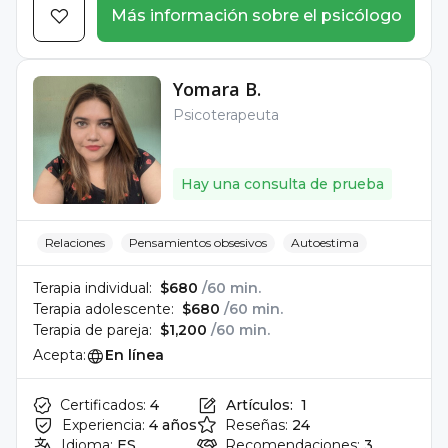
Más información sobre el psicólogo
Yomara B.
Psicoterapeuta
Hay una consulta de prueba
Relaciones
Pensamientos obsesivos
Autoestima
Terapia individual:
$680
/60 min.
Terapia adolescente:
$680
/60 min.
Terapia de pareja:
$1,200
/60 min.
Acepta:
En línea
Certificados:
4
Artículos:
1
Experiencia:
4 años
Reseñas:
24
Idioma:
ES
Recomendaciones:
3