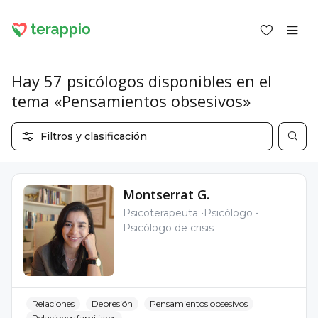
Hay 57 psicólogos disponibles en el
tema «Pensamientos obsesivos»
Iniciar sesión como cliente
Filtros y clasificación
Iniciar sesión como psicólogo
Servicios
Blog
Montserrat G.
Foro
Psicoterapeuta
Psicólogo
Para los psicólogos
Psicólogo de crisis
Sobre terappio
Preguntas y respuestas
Relaciones
Depresión
Pensamientos obsesivos
office@terappio.com
Relaciones familiares