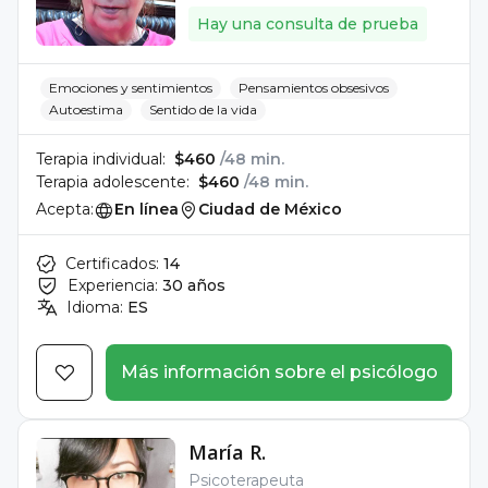
Hay una consulta de prueba
Emociones y sentimientos
Pensamientos obsesivos
Autoestima
Sentido de la vida
Terapia individual:
$460
/48 min.
Terapia adolescente:
$460
/48 min.
Acepta:
En línea
Ciudad de México
Certificados:
14
Experiencia:
30 años
Idioma:
ES
Más información sobre el psicólogo
María R.
Psicoterapeuta