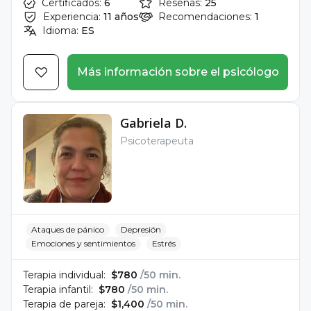
Certificados:
6
Reseñas:
25
Experiencia:
11 años
Recomendaciones:
1
Idioma:
ES
Más información sobre el psicólogo
Gabriela D.
Psicoterapeuta
Ataques de pánico
Depresión
Emociones y sentimientos
Estrés
Terapia individual:
$780
/50 min.
Terapia infantil:
$780
/50 min.
Terapia de pareja:
$1,400
/50 min.