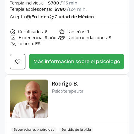
Terapia individual:
$780
/115 min.
Terapia adolescente:
$780
/124 min.
Acepta:
En línea
Ciudad de México
Certificados:
6
Reseñas:
1
Experiencia:
6 años
Recomendaciones:
9
Idioma:
ES
Más información sobre el psicólogo
Rodrigo B.
Psicoterapeuta
Separaciones y pérdidas
Sentido de la vida