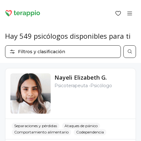
Hay 549 psicólogos disponibles para ti
Filtros y clasificación
Iniciar sesión como cliente
Iniciar sesión como psicólogo
Nayeli Elizabeth G.
Servicios
Blog
Psicoterapeuta
Psicólogo
Foro
Para los psicólogos
Sobre terappio
Preguntas y respuestas
Separaciones y pérdidas
Ataques de pánico
Comportamiento alimentario
Codependencia
office@terappio.com