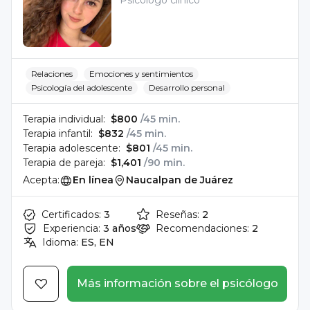
Psicólogo clínico
Relaciones
Emociones y sentimientos
Psicología del adolescente
Desarrollo personal
Terapia individual:
$800
/45 min.
Terapia infantil:
$832
/45 min.
Terapia adolescente:
$801
/45 min.
Terapia de pareja:
$1,401
/90 min.
Acepta:
En línea
Naucalpan de Juárez
Certificados:
3
Reseñas:
2
Experiencia:
3 años
Recomendaciones:
2
Idioma:
ES, EN
Más información sobre el psicólogo