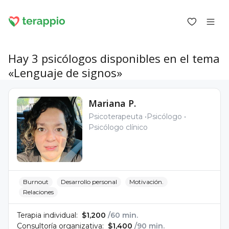
Hay 3 psicólogos disponibles en el tema
«Lenguaje de signos»
Iniciar sesión como cliente
Mariana P.
Iniciar sesión como psicólogo
Psicoterapeuta
Psicólogo
Psicólogo clínico
Servicios
Blog
Foro
Para los psicólogos
Sobre terappio
Preguntas y respuestas
Burnout
Desarrollo personal
Motivación.
Relaciones
Terapia individual:
$1,200
/60 min.
Consultoría organizativa:
$1,400
/90 min.
office@terappio.com