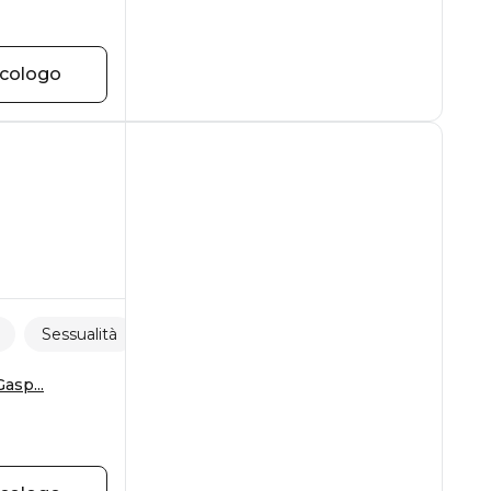
icologo
Sessualità
asp...