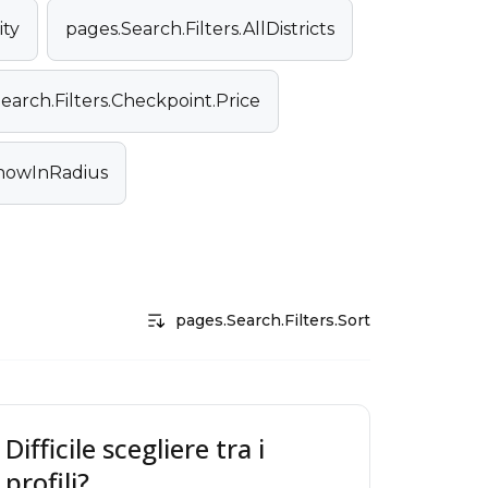
ity
pages.Search.Filters.AllDistricts
earch.Filters.Checkpoint.Price
ShowInRadius
pages.Search.Filters.Sort
Difficile scegliere tra i
profili?