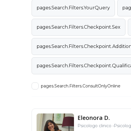
pages.Search.Filters.YourQuery
pag
pages.Search.Filters.Checkpoint.Sex
pages.Search.Filters.Checkpoint.Additi
pages.Search.Filters.Checkpoint.Qualific
pages.Search.Filters.ConsultOnlyOnline
Eleonora D.
Psicologo clinico
Psicolo