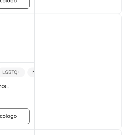
icologo
LGBTQ+
Neurodiversità
ce...
icologo