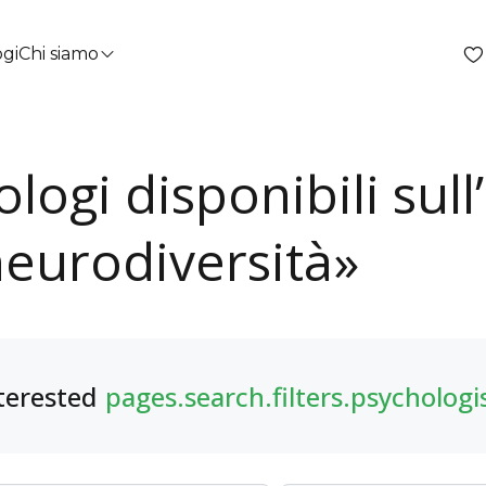
ogi
Chi siamo
ologi disponibili su
eurodiversità»
terested
pages.search.filters.psychologi