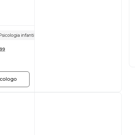
Psicologia infantile
Separazione e perdita
 99
icologo