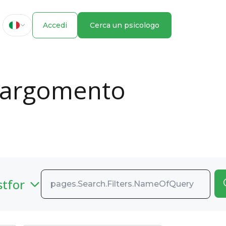
Accedi
Cerca un psicologo
ll’argomento
stfor