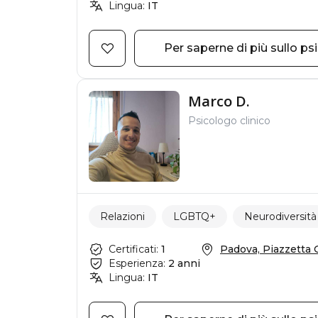
Lingua:
IT
Per saperne di più sullo ps
Marco D.
Psicologo clinico
Relazioni
LGBTQ+
Neurodiversità
Certificati:
1
Padova, Piazzetta G
Esperienza:
2 anni
Lingua:
IT