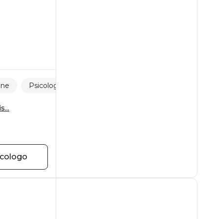
one
Psicologia dell'adolescente
Relazioni familiari
s...
icologo