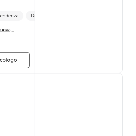
pendenza
Disturbi della personalità
ova,...
icologo