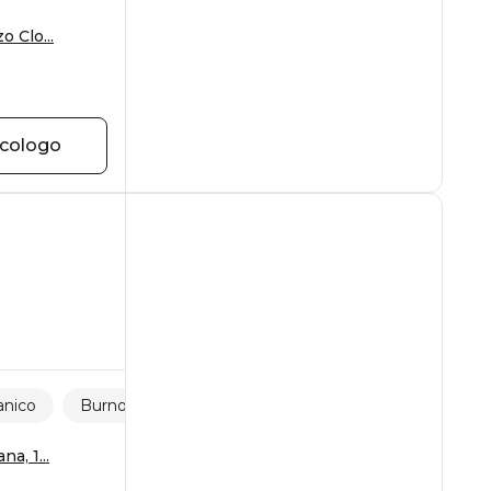
 Clo...
icologo
anico
Burnout
a, 1...