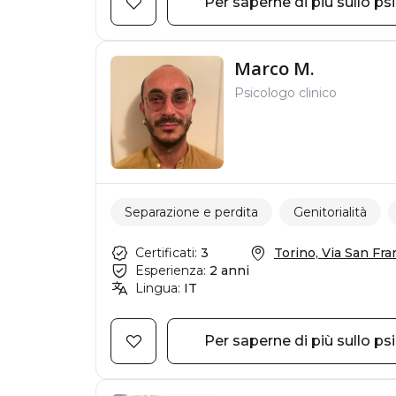
Per saperne di più sullo ps
Marco M.
Psicologo clinico
Separazione e perdita
Genitorialità
Certificati:
3
Torino, Via San Fran
Esperienza:
2 anni
Lingua:
IT
Per saperne di più sullo ps