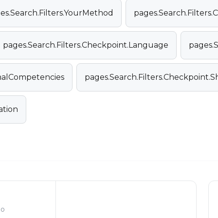
es.Search.Filters.YourMethod
pages.Search.Filters.C
pages.Search.Filters.Checkpoint.Language
pages.S
onalCompetencies
pages.Search.Filters.Checkpoint.
ation
go