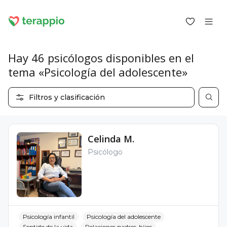
Hay 46 psicólogos disponibles en el
tema «Psicología del adolescente»
Iniciar sesión como cliente
Filtros y clasificación
Iniciar sesión como psicólogo
Servicios
Blog
Celinda M.
Foro
Psicólogo
Para los psicólogos
Sobre terappio
Preguntas y respuestas
Psicología infantil
Psicología del adolescente
office@terappio.com
Sentido de la vida
Relaciones padres-hijos