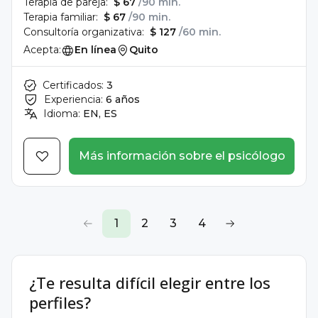
Terapia de pareja:
$ 67
/90 min.
Terapia familiar:
$ 67
/90 min.
Consultoría organizativa:
$ 127
/60 min.
Acepta:
En línea
Quito
Certificados:
3
Experiencia:
6 años
Idioma:
EN, ES
Más información sobre el psicólogo
1
2
3
4
¿Te resulta difícil elegir entre los
perfiles?