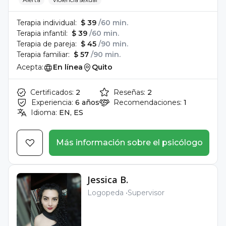
Terapia individual:
$ 39
/60 min.
Terapia infantil:
$ 39
/60 min.
Terapia de pareja:
$ 45
/90 min.
Terapia familiar:
$ 57
/90 min.
Acepta:
En línea
Quito
Certificados:
2
Reseñas:
2
Experiencia:
6 años
Recomendaciones:
1
Idioma:
EN, ES
Más información sobre el psicólogo
Jessica B.
Logopeda
Supervisor