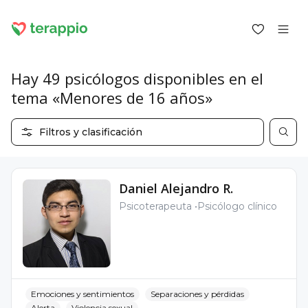
Hay 49 psicólogos disponibles en el
tema «Menores de 16 años»
Iniciar sesión como cliente
Filtros y clasificación
Iniciar sesión como psicólogo
Servicios
Blog
Daniel Alejandro R.
Foro
Psicoterapeuta
Psicólogo clínico
Para los psicólogos
Sobre terappio
Preguntas y respuestas
Emociones y sentimientos
Separaciones y pérdidas
office@terappio.com
Alerta
Violencia sexual