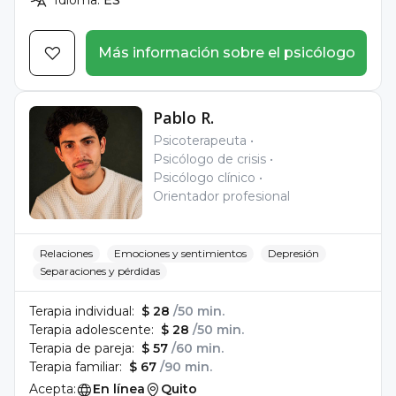
Idioma:
ES
Más información sobre el psicólogo
Pablo R.
Psicoterapeuta
Psicólogo de crisis
Psicólogo clínico
Orientador profesional
Relaciones
Emociones y sentimientos
Depresión
Separaciones y pérdidas
Terapia individual:
$ 28
/50 min.
Terapia adolescente:
$ 28
/50 min.
Terapia de pareja:
$ 57
/60 min.
Terapia familiar:
$ 67
/90 min.
Acepta:
En línea
Quito