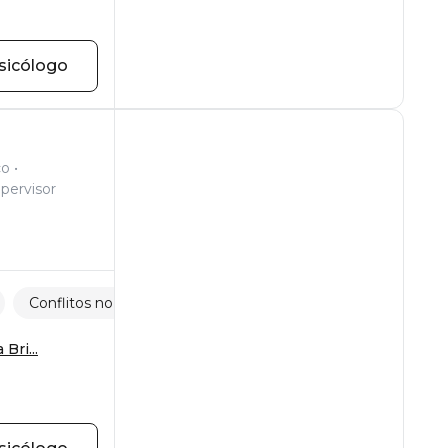
sicólogo
co
pervisor
Conflitos no trabalho
Relações familiares
Bri...