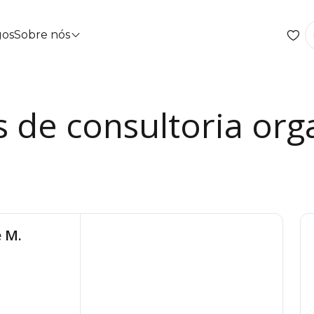
gos
Sobre nós
s de consultoria org
e M.