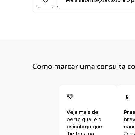
Mais informações sobre o p
Como marcar uma consulta co
💚
📱
Veja mais de
Pre
perto qual é o
bre
psicólogo que
cand
lhe toca no
O ps