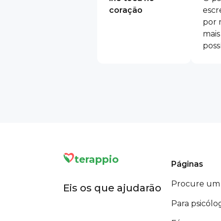
coração
escr
por 
mais
poss
terappio
Páginas
Procure um 
Eis os que ajudarão
Para psicólo