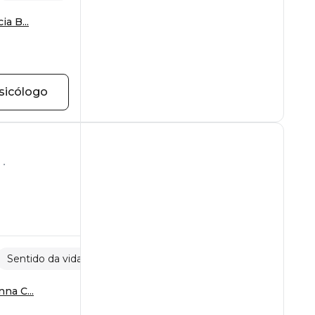
ia B...
sicólogo
Sentido da vida
Desenvolvimento pessoal
na C...