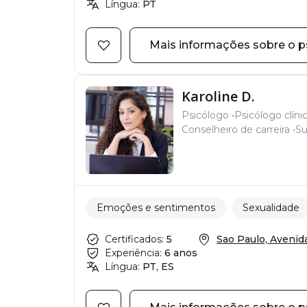
Língua:
PT
Mais informações sobre o p
Karoline D.
Psicólogo
Psicólogo clíni
Conselheiro de carreira
Su
Emoções e sentimentos
Sexualidade
Certificados:
5
Sao Paulo, Avenida 
Experiência:
6 anos
Língua:
PT, ES