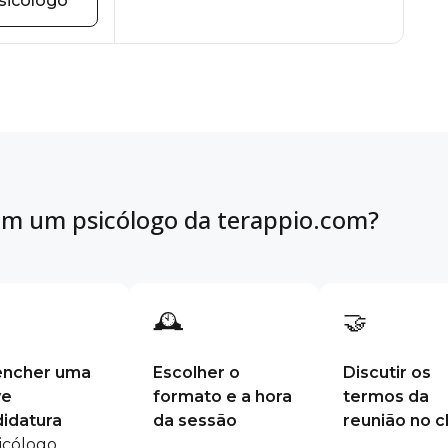
sicólogo
m um psicólogo da terappio.com?
🕰
🤝
encher uma
Escolher o
Discutir os
ve
formato e a hora
termos da
idatura
da sessão
reunião no c
icólogo