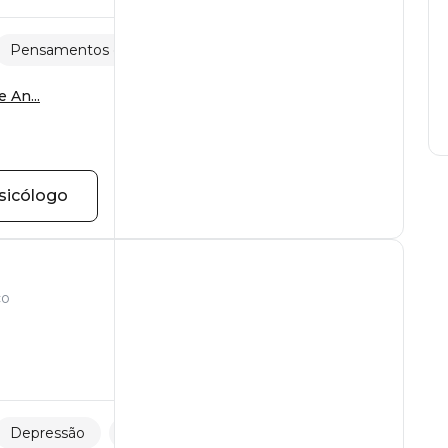
Pensamentos obsessivos
Autoestima
 An...
sicólogo
co
Depressão
Pensamentos obsessivos