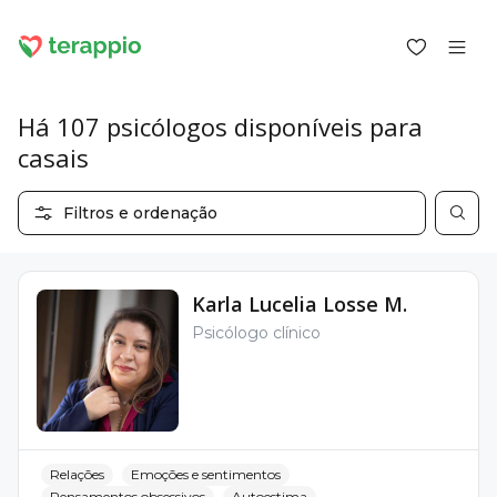
Há 107 psicólogos disponíveis para
casais
Entrar como cliente
Filtros e ordenação
Entrar como psicólogo
Serviços
Blogue
Karla Lucelia Losse M.
Fórum
Psicólogo clínico
Para psicólogos
Sobre o terappio
Perguntas e respostas
Relações
Emoções e sentimentos
office@terappio.com
Pensamentos obsessivos
Autoestima