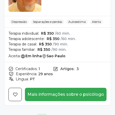
Depressão
Separações e perdas
Autoestima
Alerta
Terapia individual:
R$ 350
/60 min.
Terapia adolescente:
R$ 350
/60 min.
Terapia de casal:
R$ 350
/90 min.
Terapia familiar:
R$ 350
/90 min.
Aceita:
Em linha
Sao Paulo
Certificados:
1
Artigos:
3
Experiência:
29 anos
Língua:
PT
Mais informações sobre o psicólogo