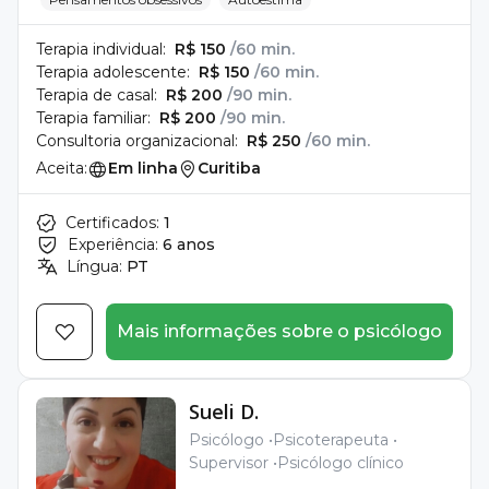
Terapia individual:
R$ 150
/60 min.
Terapia adolescente:
R$ 150
/60 min.
Terapia de casal:
R$ 200
/90 min.
Terapia familiar:
R$ 200
/90 min.
Consultoria organizacional:
R$ 250
/60 min.
Aceita:
Em linha
Curitiba
Certificados:
1
Experiência:
6 anos
Língua:
PT
Mais informações sobre o psicólogo
Sueli D.
Psicólogo
Psicoterapeuta
Supervisor
Psicólogo clínico