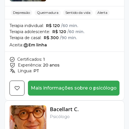
Depressão
Queimadura
Sentido da vida
Alerta
Terapia individual:
R$ 120
/60 min.
Terapia adolescente:
R$ 120
/60 min.
Terapia de casal:
R$ 300
/90 min.
Aceita:
Em linha
Certificados:
1
Experiência:
20 anos
Língua:
PT
Mais informações sobre o psicólogo
Bacellart C.
Psicólogo