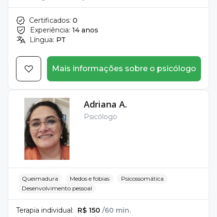
Certificados:
0
Experiência:
14 anos
Língua:
PT
Mais informações sobre o psicólogo
Adriana A.
Psicólogo
Queimadura
Medos e fobias
Psicossomática
Desenvolvimento pessoal
Terapia individual:
R$ 150
/60 min.