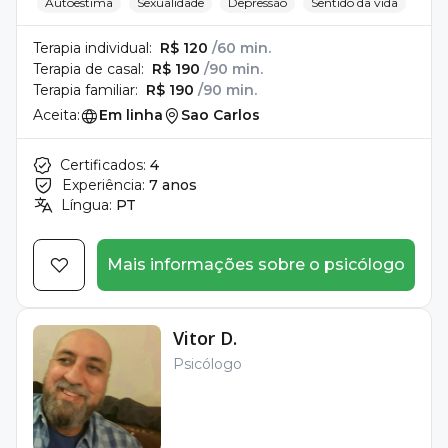
Autoestima
Sexualidade
Depressão
Sentido da vida
Terapia individual:
R$ 120
/60 min.
Terapia de casal:
R$ 190
/90 min.
Terapia familiar:
R$ 190
/90 min.
Aceita:
Em linha
Sao Carlos
Certificados:
4
Experiência:
7 anos
Língua:
PT
Mais informações sobre o psicólogo
Vitor D.
Psicólogo