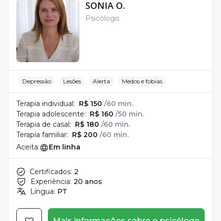
SONIA O.
Psicólogo
Depressão
Lesões
Alerta
Medos e fobias
Terapia individual:
R$ 150
/60 min.
Terapia adolescente:
R$ 160
/50 min.
Terapia de casal:
R$ 180
/60 min.
Terapia familiar:
R$ 200
/60 min.
Aceita:
Em linha
Certificados:
2
Experiência:
20 anos
Língua:
PT
Mais informações sobre o psicólogo