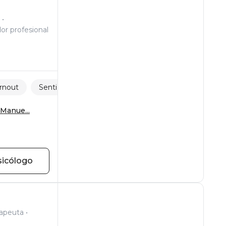
or profesional
rnout
Sentido de la vida
Manue...
sicólogo
rapeuta