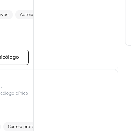
ivos
Autoidentificación
Burnout
sicólogo
icólogo clínico
Carrera profesional