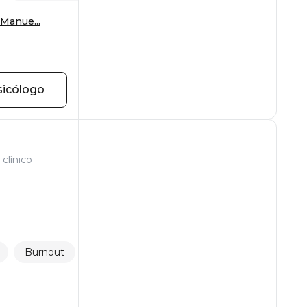
Manue...
sicólogo
clínico
Burnout
Relaciones familiares