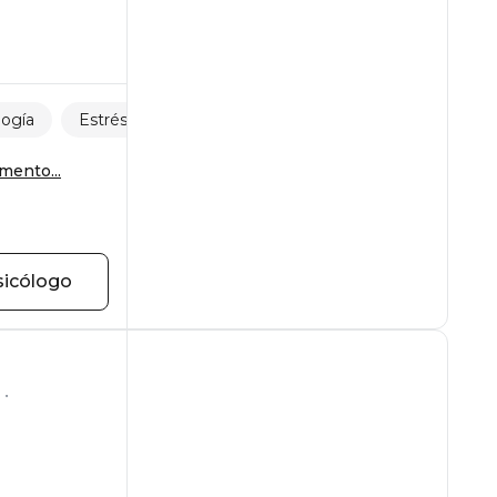
ogía
Estrés
mento...
sicólogo