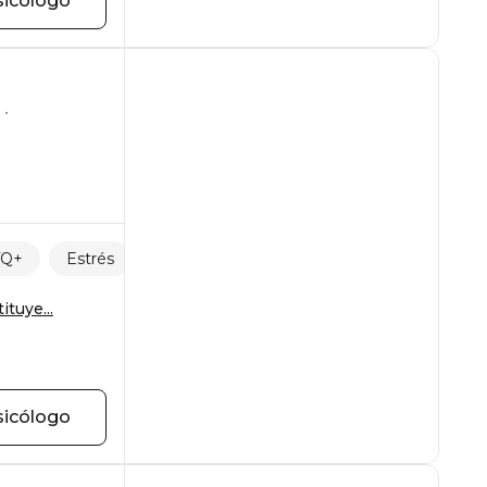
sicólogo
TQ+
Estrés
tuye...
sicólogo