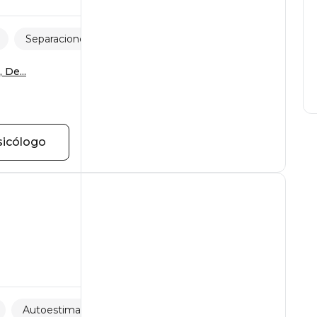
Separaciones y pérdidas
Sexualidad
 De...
sicólogo
Autoestima
Estrés