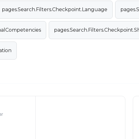
pages.Search.Filters.Checkpoint.Language
pages.S
onalCompetencies
pages.Search.Filters.Checkpoint.
ation
ar