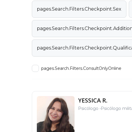
pages.Search.Filters.Checkpoint.Sex
pages.Search.Filters.Checkpoint.Additi
pages.Search.Filters.Checkpoint.Qualific
pages.Search.Filters.ConsultOnlyOnline
YESSICA R.
Psicólogo
Psicólogo milit