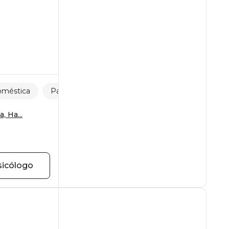
doméstica
Paternidad
Violencia psicológica
, Ha...
sicólogo