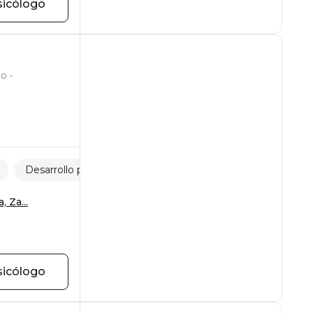
sicólogo
co
Desarrollo personal
Adicciones comportamentales
, Za...
sicólogo