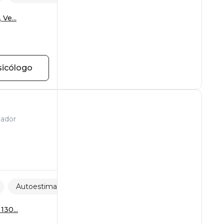
Ve...
sicólogo
nador
Autoestima
Ataques de pánico
130...