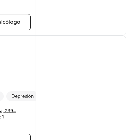
sicólogo
Depresión
Separaciones y pérdidas
 239...
:
1