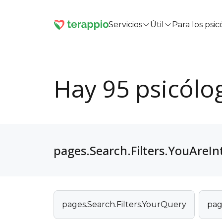
Servicios
Útil
Para los psi
Hay 95 psicólo
pages.Search.Filters.YouAreIn
pages.Search.Filters.YourQuery
pag