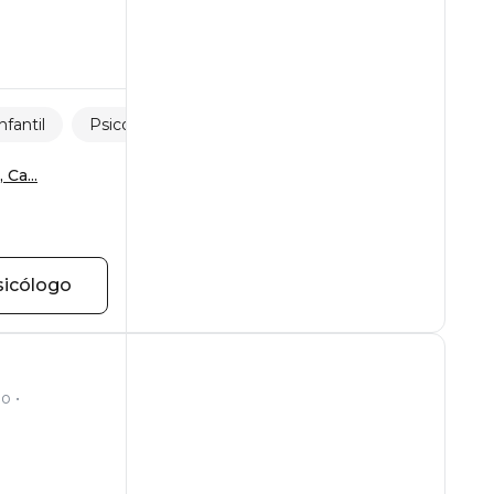
nfantil
Psicología del adolescente
Desarrollo personal
 Ca...
sicólogo
go