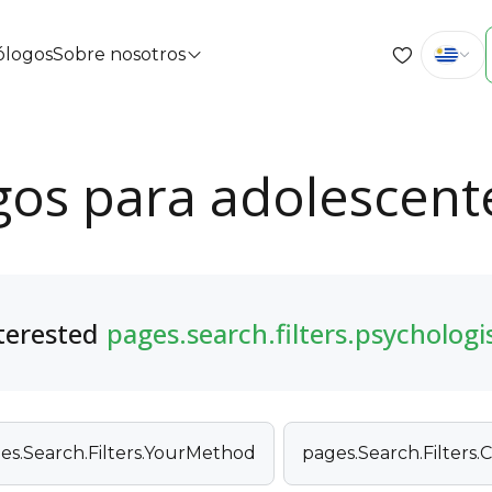
cólogos
Sobre nosotros
gos para adolescent
terested
pages.search.filters.psychologi
es.Search.Filters.YourMethod
pages.Search.Filters.C