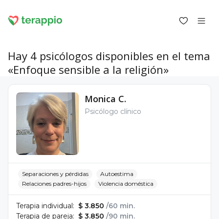
Hay 4 psicólogos disponibles en el tema
«Enfoque sensible a la religión»
Iniciar sesión como cliente
Monica C.
Iniciar sesión como psicólogo
Psicólogo clínico
Servicios
Blog
Foro
Para los psicólogos
Sobre terappio
Preguntas y respuestas
Separaciones y pérdidas
Autoestima
Relaciones padres-hijos
Violencia doméstica
Terapia individual:
$ 3.850
/60 min.
Terapia de pareja:
$ 3.850
/90 min.
office@terappio.com