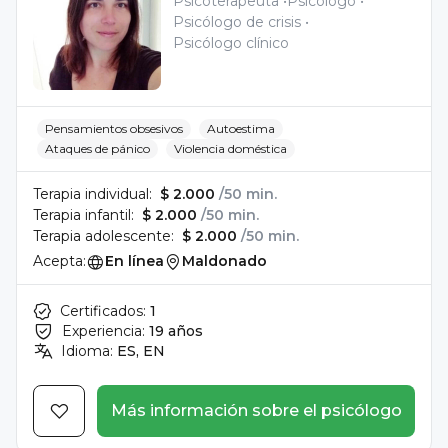
Psicoterapeuta
Psicólogo
Psicólogo de crisis
Psicólogo clínico
Pensamientos obsesivos
Autoestima
Ataques de pánico
Violencia doméstica
Terapia individual:
$ 2.000
/50 min.
Terapia infantil:
$ 2.000
/50 min.
Terapia adolescente:
$ 2.000
/50 min.
Acepta:
En línea
Maldonado
Certificados:
1
Experiencia:
19 años
Idioma:
ES, EN
Más información sobre el psicólogo