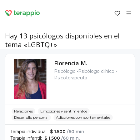
Hay 13 psicólogos disponibles en el
tema «LGBTQ+»
Iniciar sesión como cliente
Florencia M.
Iniciar sesión como psicólogo
Psicólogo
Psicólogo clínico
Psicoterapeuta
Servicios
Blog
Foro
Para los psicólogos
Sobre terappio
Preguntas y respuestas
Relaciones
Emociones y sentimientos
Desarrollo personal
Adicciones comportamentales
Terapia individual:
$ 1.500
/60 min.
Terapia infantil:
$ 1.500
/60 min.
office@terappio.com