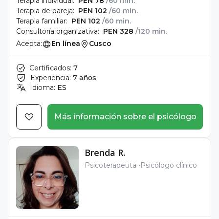
Terapia individual:
PEN 78
/60 min.
Terapia de pareja:
PEN 102
/60 min.
Terapia familiar:
PEN 102
/60 min.
Consultoría organizativa:
PEN 328
/120 min.
Acepta:
En línea
Cusco
Certificados:
7
Experiencia:
7 años
Idioma:
ES
Más información sobre el psicólogo
Brenda R.
Psicoterapeuta
Psicólogo clínico