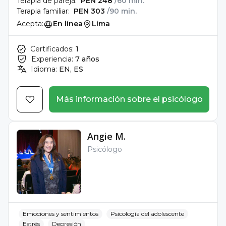
Terapia de pareja:
PEN 248
/60 min.
Terapia familiar:
PEN 303
/90 min.
Acepta:
En línea
Lima
Certificados:
1
Experiencia:
7 años
Idioma:
EN, ES
Más información sobre el psicólogo
Angie M.
Psicólogo
Emociones y sentimientos
Psicología del adolescente
Estrés
Depresión