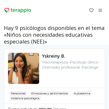
Hay 9 psicólogos disponibles en el tema
«Niños con necesidades educativas
especiales (NEE)»
Iniciar sesión como cliente
Iniciar sesión como psicólogo
Yskreiny B.
Servicios
Psicoterapeuta
Psicólogo clínico
Blog
Orientador profesional
Psicólogo
Foro
Para los psicólogos
Sobre terappio
Preguntas y respuestas
Relaciones
Emociones y sentimientos
Autoestima
Violencia psicológica
office@terappio.com