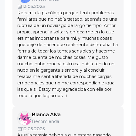
Universidad Marista de Guadalajara Centro SICAP
13.05.2025
Diplomado en Psicoterapia Cognitivo Conductual
Recurrí a la psicóloga porque tenía problemas
6 de Noviembre de 2021 al 28 de Mayo de 2022,
familiares que no había tratado, además de una
Número de horas - 120
ruptura de un noviazgo de largo tiempo. Amor
propio, aprendí a soltar y enfocarme en lo que
Unidad de Atención Psicológica
era más importante para mí, y muchas cosas
Unidad de Atención Psicológica
que dejé de hacer que realmente disfrutaba. La
forma de tocar los temas sensibles y hacerme
Del 28 de octubre de 2022 al 3 de julio de 2023,
darme cuenta de muchas cosas. Me gustó
Número de horas - 865
mucho, hubo mucha química, había tenido un
nudo en la garganta siempre y al concluir
terapia me sentía liberada de muchas cargas
emocionales que no me correspondían e igual
las que si. Estoy muy agradecida con ella por
todo lo que logramos. :)
Blanca Alva
Recomienda
12.05.2025
Asistí a terapia debido a que estaba pasando