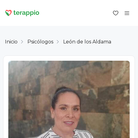
Inicio
Psicólogos
León de los Aldama
Iniciar sesión como cliente
Iniciar sesión como psicólogo
Servicios
Blog
Foro
Para los psicólogos
Sobre terappio
Preguntas y respuestas
office@terappio.com