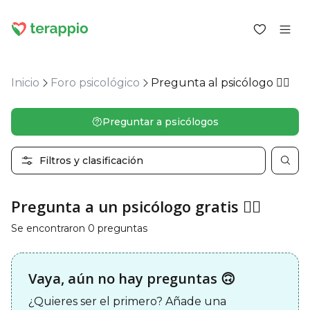
Inicio
Foro psicológico
Pregunta al psicólogo 🙋‍♀
Iniciar sesión como cliente
Preguntar a psicólogos
Iniciar sesión como psicólogo
Filtros y clasificación
Servicios
Blog
Foro
Pregunta a un psicólogo gratis 🙋‍♀️
Para los psicólogos
Se encontraron 0 preguntas
Sobre terappio
Preguntas y respuestas
Vaya, aún no hay preguntas 🙃
¿Quieres ser el primero? Añade una
office@terappio.com