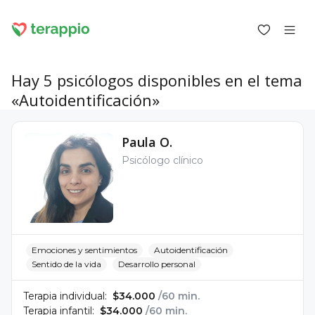
Hay 5 psicólogos disponibles en el tema
«Autoidentificación»
Iniciar sesión como cliente
Paula O.
Iniciar sesión como psicólogo
Psicólogo clínico
Servicios
Blog
Foro
Para los psicólogos
Sobre terappio
Preguntas y respuestas
Emociones y sentimientos
Autoidentificación
Sentido de la vida
Desarrollo personal
Terapia individual:
$34.000
/60 min.
Terapia infantil:
$34.000
/60 min.
office@terappio.com