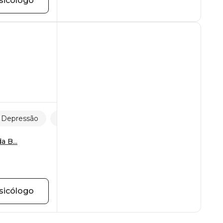
sicólogo
Depressão
Violência sexual
a B...
sicólogo