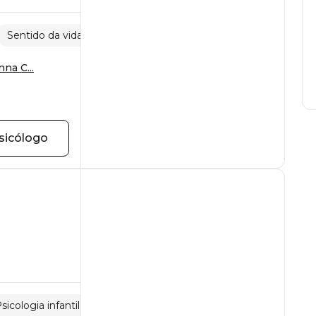
Sentido da vida
Desenvolvimento pessoal
na C...
sicólogo
sicologia infantil
Psicologia do adolescente