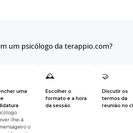
m um psicólogo da terappio.com?
🕰
🤝
encher uma
Escolher o
Discutir os
ve
formato e a hora
termos da
idatura
da sessão
reunião no c
icólogo
ever-lhe-á
mensageiro o