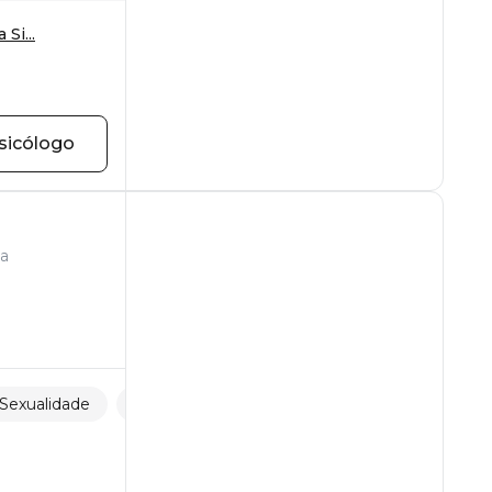
Si...
sicólogo
la
Sexualidade
Traição