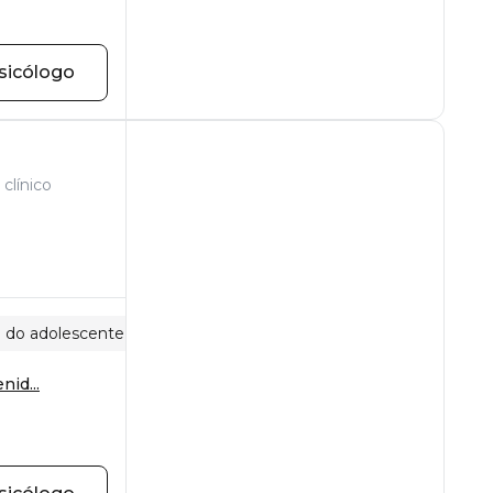
sicólogo
clínico
a do adolescente
nid...