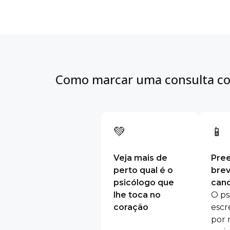
Como marcar uma consulta co
💚
📱
Veja mais de
Pre
perto qual é o
bre
psicólogo que
cand
lhe toca no
O ps
coração
escr
por 