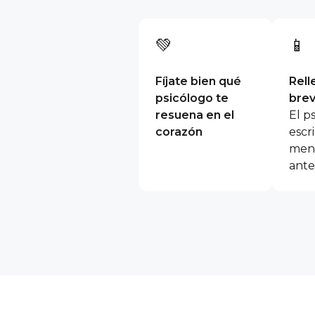
💚
📱
Fíjate bien qué
Rell
psicólogo te
brev
resuena en el
El p
corazón
escri
mens
ante