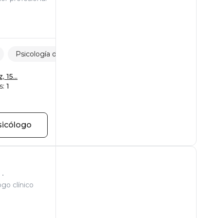
Psicología del adolescente
Relaciones padres-hijos
 15...
s:
1
sicólogo
ogo clínico