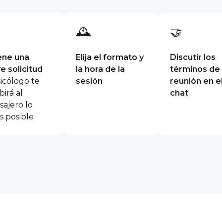
🕰
🤝
ene una
Elija el formato y
Discutir los
e solicitud
la hora de la
términos de 
sicólogo te
sesión
reunión en e
birá al
chat
ajero lo
s posible