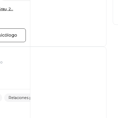
au, 2...
sicólogo
co
Relaciones padres-hijos
Relaciones familiares