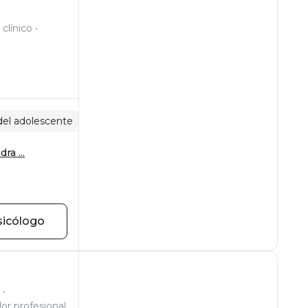
clínico
del adolescente
Relaciones padres-hijos
Carrera profes
ra ...
sicólogo
or profesional