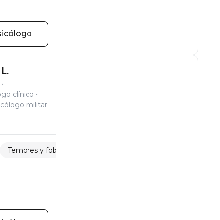
sicólogo
L.
ogo clínico
icólogo militar
Temores y fobias
Violencia sexual