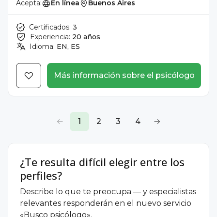
Acepta:
En línea
Buenos Aires
Certificados:
3
Experiencia:
20 años
Idioma:
EN, ES
Más información sobre el psicólogo
1
2
3
4
¿Te resulta difícil elegir entre los
perfiles?
Describe lo que te preocupa — y especialistas
relevantes responderán en el nuevo servicio
«Busco psicólogo».