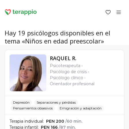
Hay 19 psicólogos disponibles en el
tema «Niños en edad preescolar»
Iniciar sesión como cliente
RAQUEL R.
Iniciar sesión como psicólogo
Psicoterapeuta
Psicólogo de crisis
Servicios
Psicólogo clínico
Blog
Orientador profesional
Foro
Para los psicólogos
Sobre terappio
Preguntas y respuestas
Depresión
Separaciones y pérdidas
Pensamientos obsesivos
Emigración y adaptación
Terapia individual:
PEN 200
/60 min.
Terapia infantil:
PEN 166
/87 min.
office@terappio.com