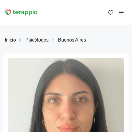
Inicio
Psicólogos
Buenos Aires
Iniciar sesión como cliente
Iniciar sesión como psicólogo
Servicios
Blog
Foro
Para los psicólogos
Sobre terappio
Preguntas y respuestas
office@terappio.com