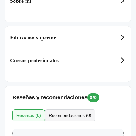
Sobre mí
Educación superior
Cursos profesionales
Licenciatura
Universidad de Buenos Aires
2023-2024
Reseñas y recomendaciones
0
/
0
Reseñas
(
0
)
Recomendaciones
(
0
)